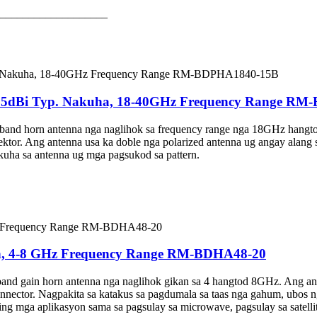
___________________
 15dBi Typ. Nakuha, 18-40GHz Frequency Range R
d horn antenna nga naglihok sa frequency range nga 18GHz hangtod
or. Ang antenna usa ka doble nga polarized antenna ug angay alang
kuha sa antenna ug mga pagsukod sa pattern.
n, 4-8 GHz Frequency Range RM-BDHA48-20
gain horn antenna nga naglihok gikan sa 4 hangtod 8GHz. Ang anten
ctor. Nagpakita sa katakus sa pagdumala sa taas nga gahum, ubos ng
laing mga aplikasyon sama sa pagsulay sa microwave, pagsulay sa satell