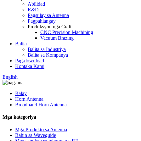
Abilidad
R&D
Pagsulay sa Antenna
Pagpahiangay
Produksyon nga Craft
CNC Precision Machining
Vacuum Brazing
Balita
Balita sa Industriya
Balita sa Kompanya
Pag-download
Kontaka Kami
English
Balay
Horn Antenna
Broadband Horn Antenna
Mga kategoriya
Mga Produkto sa Antenna
Bahin sa Waveguide
Mga sangkap sa microwave RF