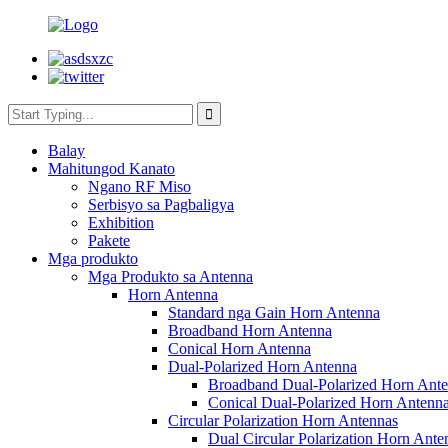
Balay
Mahitungod Kanato
Ngano RF Miso
Serbisyo sa Pagbaligya
Exhibition
Pakete
Mga produkto
Mga Produkto sa Antenna
Horn Antenna
Standard nga Gain Horn Antenna
Broadband Horn Antenna
Conical Horn Antenna
Dual-Polarized Horn Antenna
Broadband Dual-Polarized Horn Ant
Conical Dual-Polarized Horn Antenn
Circular Polarization Horn Antennas
Dual Circular Polarization Horn Ante