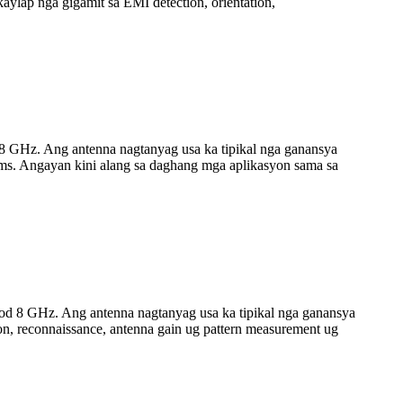
 nga gigamit sa EMI detection, orientation,
 GHz. Ang antenna nagtanyag usa ka tipikal nga ganansya
s. Angayan kini alang sa daghang mga aplikasyon sama sa
d 8 GHz. Ang antenna nagtanyag usa ka tipikal nga ganansya
, reconnaissance, antenna gain ug pattern measurement ug