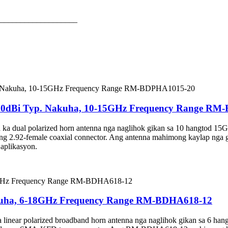
___________________
 20dBi Typ. Nakuha, 10-15GHz Frequency Range R
al polarized horn antenna nga naglihok gikan sa 10 hangtod 15GHz
 2.92-female coaxial connector. Ang antenna mahimong kaylap nga gig
aplikasyon.
kuha, 6-18GHz Frequency Range RM-BDHA618-12
r polarized broadband horn antenna nga naglihok gikan sa 6 hangt