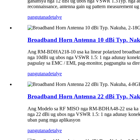
ganansya nga 12 dBi ug ubos nga VSWR 1.3Typ. nga a
reconnaissance, antenna gain ug pattern measurement ug
pangutana
detalye
Broadband Horn Antenna 10 dBi Typ. N
Ang RM-BDHA218-10 usa ka linear polarized broadband 
nga 10dBi ug ubos nga VSWR 1.5: 1 nga adunay konekto
pagsulay sa EMC / EMI, pag-monitor, pagpangita sa dir
pangutana
detalye
Broadband Horn Antenna 22 dBi Typ. N
Ang Modelo sa RF MISO nga RM-BDHA48-22 usa ka linear
nga 22 dBi ug ubos nga VSWR 1.5: 1 nga adunay konekto
uban pang mga aplikasyon
pangutana
detalye