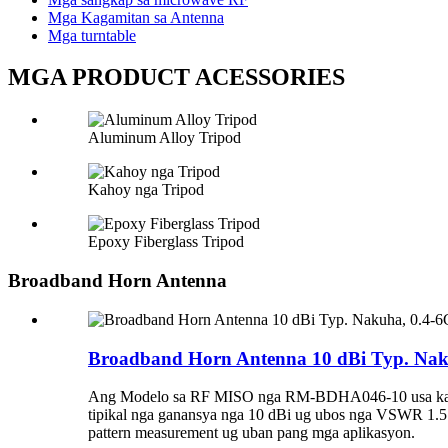
Mga Kagamitan sa Antenna
Mga turntable
MGA PRODUCT ACESSORIES
Aluminum Alloy Tripod
Kahoy nga Tripod
Epoxy Fiberglass Tripod
Broadband Horn Antenna
Broadband Horn Antenna 10 dBi Typ. Na
Ang Modelo sa RF MISO nga RM-BDHA046-10 usa ka doub
tipikal nga ganansya nga 10 dBi ug ubos nga VSWR 1.5: 1
pattern measurement ug uban pang mga aplikasyon.