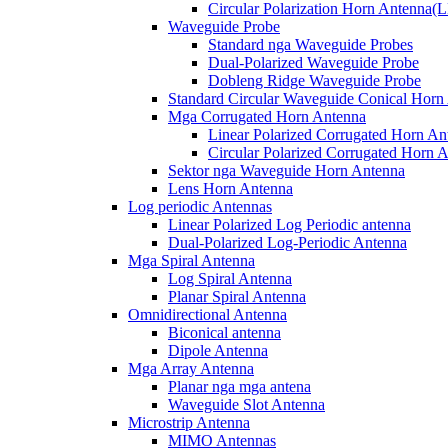
Circular Polarization Horn Antenn
Waveguide Probe
Standard nga Waveguide Probes
Dual-Polarized Waveguide Probe
Dobleng Ridge Waveguide Probe
Standard Circular Waveguide Conical Horn
Mga Corrugated Horn Antenna
Linear Polarized Corrugated Horn An
Circular Polarized Corrugated Horn 
Sektor nga Waveguide Horn Antenna
Lens Horn Antenna
Log periodic Antennas
Linear Polarized Log Periodic antenna
Dual-Polarized Log-Periodic Antenna
Mga Spiral Antenna
Log Spiral Antenna
Planar Spiral Antenna
Omnidirectional Antenna
Biconical antenna
Dipole Antenna
Mga Array Antenna
Planar nga mga antena
Waveguide Slot Antenna
Microstrip Antenna
MIMO Antennas