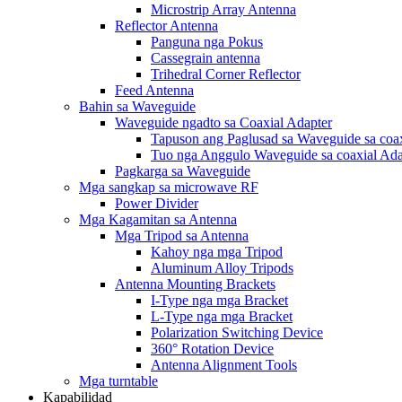
Microstrip Array Antenna
Reflector Antenna
Panguna nga Pokus
Cassegrain antenna
Trihedral Corner Reflector
Feed Antenna
Bahin sa Waveguide
Waveguide ngadto sa Coaxial Adapter
Tapuson ang Paglusad sa Waveguide sa coax
Tuo nga Anggulo Waveguide sa coaxial Ada
Pagkarga sa Waveguide
Mga sangkap sa microwave RF
Power Divider
Mga Kagamitan sa Antenna
Mga Tripod sa Antenna
Kahoy nga mga Tripod
Aluminum Alloy Tripods
Antenna Mounting Brackets
I-Type nga mga Bracket
L-Type nga mga Bracket
Polarization Switching Device
360° Rotation Device
Antenna Alignment Tools
Mga turntable
Kapabilidad