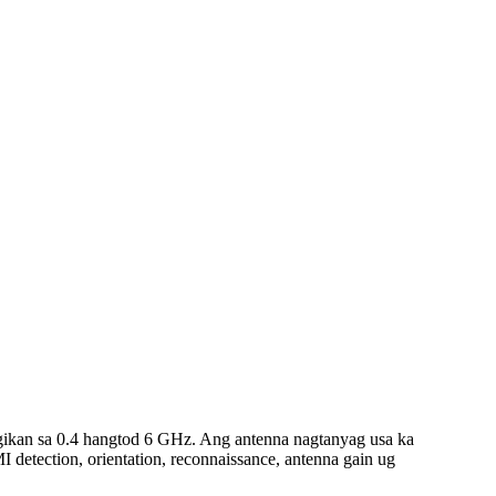
kan sa 0.4 hangtod 6 GHz. Ang antenna nagtanyag usa ka
detection, orientation, reconnaissance, antenna gain ug