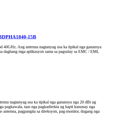
M-BDPHA1840-15B
 40GHz. Ang antenna nagtanyag usa ka tipikal nga ganansya
 sa daghang mga aplikasyon sama sa pagsulay sa EMC / EMI,
na nagtanyag usa ka tipikal nga ganansya nga 20 dBi ug
a pagkawala, taas nga pagkadirekta ug hapit kanunay nga
ite antenna, pagpangita sa direksyon, pag-monitor, dugang nga