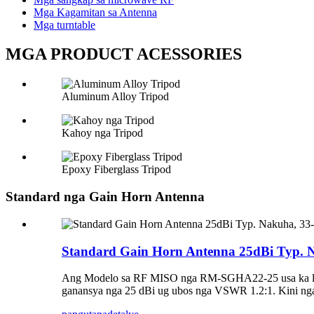
Mga Kagamitan sa Antenna
Mga turntable
MGA PRODUCT ACESSORIES
Aluminum Alloy Tripod
Kahoy nga Tripod
Epoxy Fiberglass Tripod
Standard nga Gain Horn Antenna
Standard Gain Horn Antenna 25dBi Typ.
Ang Modelo sa RF MISO nga RM-SGHA22-25 usa ka linear
ganansya nga 25 dBi ug ubos nga VSWR 1.2:1. Kini nga 