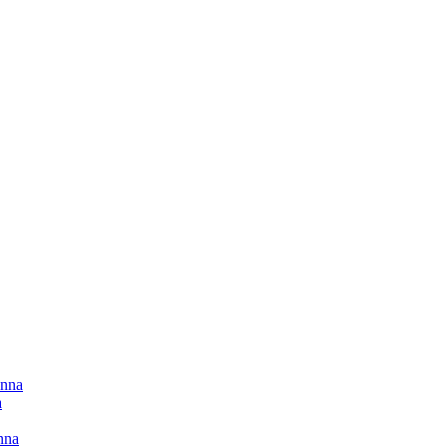
enna
a
nna