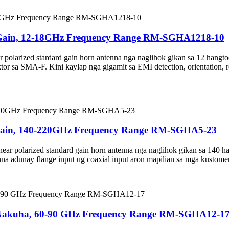
 Gain, 12-18GHz Frequency Range RM-SGHA1218-10
larized stardard gain horn antenna nga naglihok gikan sa 12 hangto
r sa SMA-F. Kini kaylap nga gigamit sa EMI detection, orientation, r
Gain, 140-220GHz Frequency Range RM-SGHA5-23
polarized standard gain horn antenna nga naglihok gikan sa 140 ha
 adunay flange input ug coaxial input aron mapilian sa mga kustomer
 Nakuha, 60-90 GHz Frequency Range RM-SGHA12-1