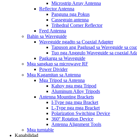
Microstrip Array Antenna
Reflector Antenna
Panguna nga Pokus
Cassegrain antenna
Trihedral Corner Reflector
Feed Antenna
Bahin sa Waveguide
Waveguide ngadto sa Coaxial Adapter
Tapuson ang Paglusad sa Waveguide sa coax
Tuo nga Anggulo Waveguide sa coaxial Ada
Pagkarga sa Waveguide
Mga sangkap sa microwave RF
Power Divider
Mga Kagamitan sa Antenna
Mga Tripod sa Antenna
Kahoy nga mga Tripod
Aluminum Alloy Tripods
Antenna Mounting Brackets
I-Type nga mga Bracket
L-Type nga mga Bracket
Polarization Switching Device
360° Rotation Device
Antenna Alignment Tools
Mga turntable
Kapabilidad