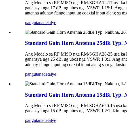
Ang Modelo sa RF MISO nga RM-SGHA12-17 usa ka linear
ganansya nga 17 dBi ug ubos nga VSWR 1.15:1. Ang ant
antenna adunay flange input ug coaxial input alang sa 
pangutana
detalye
Standard Gain Horn Antenna 25dBi Typ.
Ang Modelo sa RF MISO nga RM-SGHA28-25 usa ka linear
ganansya nga 25 dBi ug ubos nga VSWR 1.3:1. Ang ante
adunay flange input ug coaxial input alang sa mga kust
pangutana
detalye
Standard Gain Horn Antenna 15dBi Typ.
Ang Modelo sa RF MISO nga RM-SGHA650-15 usa ka linea
ganansya nga 15 dBi ug ubos nga VSWR 1.2:1. Kini nga 
pangutana
detalye