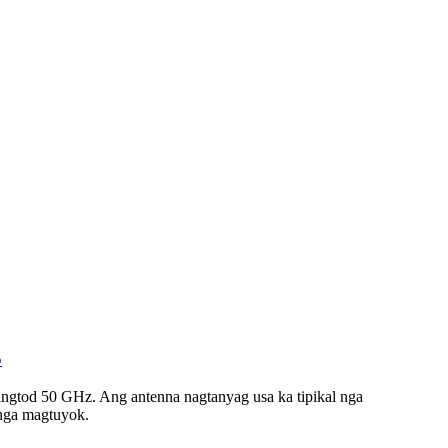
5
ngtod 50 GHz. Ang antenna nagtanyag usa ka tipikal nga
 nga magtuyok.