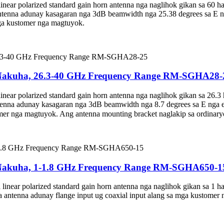
 polarized standard gain horn antenna nga naglihok gikan sa 60 ha
enna adunay kasagaran nga 3dB beamwidth nga 25.38 degrees sa E nga
mga kustomer nga magtuyok.
 Nakuha, 26.3-40 GHz Frequency Range RM-SGHA28-
 polarized standard gain horn antenna nga naglihok gikan sa 26.3 h
nna adunay kasagaran nga 3dB beamwidth nga 8.7 degrees sa E nga er
omer nga magtuyok. Ang antenna mounting bracket naglakip sa ordinar
 Nakuha, 1-1.8 GHz Frequency Range RM-SGHA650-1
r polarized standard gain horn antenna nga naglihok gikan sa 1 han
antenna adunay flange input ug coaxial input alang sa mga kustomer