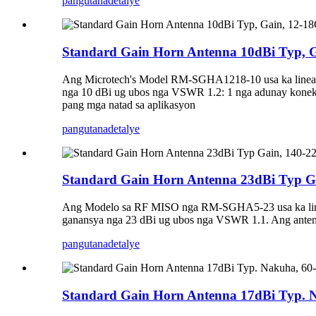
pangutana
detalye
Standard Gain Horn Antenna 10dBi Typ,
Ang Microtech's Model RM-SGHA1218-10 usa ka linear po
nga 10 dBi ug ubos nga VSWR 1.2: 1 nga adunay konekto
pang mga natad sa aplikasyon
pangutana
detalye
Standard Gain Horn Antenna 23dBi Typ 
Ang Modelo sa RF MISO nga RM-SGHA5-23 usa ka linear 
ganansya nga 23 dBi ug ubos nga VSWR 1.1. Ang antenna
pangutana
detalye
Standard Gain Horn Antenna 17dBi Typ.