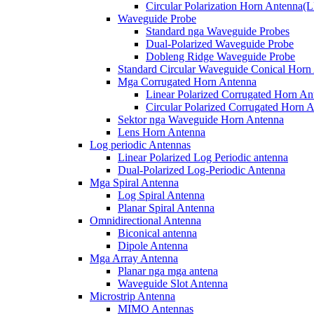
Circular Polarization Horn Antenn
Waveguide Probe
Standard nga Waveguide Probes
Dual-Polarized Waveguide Probe
Dobleng Ridge Waveguide Probe
Standard Circular Waveguide Conical Horn
Mga Corrugated Horn Antenna
Linear Polarized Corrugated Horn An
Circular Polarized Corrugated Horn 
Sektor nga Waveguide Horn Antenna
Lens Horn Antenna
Log periodic Antennas
Linear Polarized Log Periodic antenna
Dual-Polarized Log-Periodic Antenna
Mga Spiral Antenna
Log Spiral Antenna
Planar Spiral Antenna
Omnidirectional Antenna
Biconical antenna
Dipole Antenna
Mga Array Antenna
Planar nga mga antena
Waveguide Slot Antenna
Microstrip Antenna
MIMO Antennas