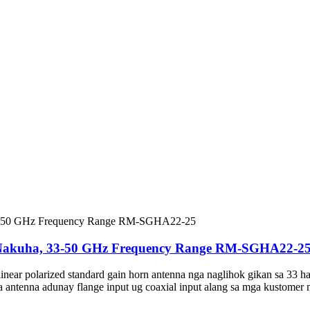
 Nakuha, 33-50 GHz Frequency Range RM-SGHA22-2
 polarized standard gain horn antenna nga naglihok gikan sa 33 ha
antenna adunay flange input ug coaxial input alang sa mga kustomer