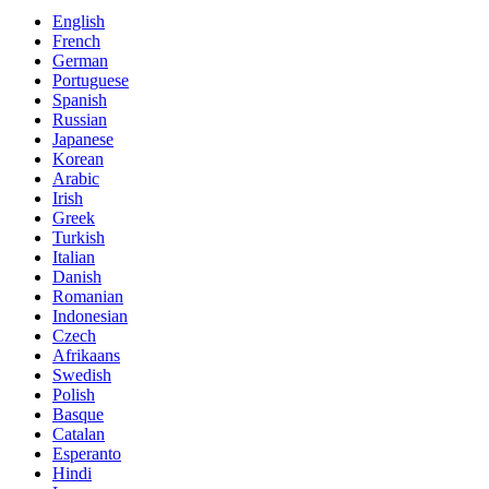
English
French
German
Portuguese
Spanish
Russian
Japanese
Korean
Arabic
Irish
Greek
Turkish
Italian
Danish
Romanian
Indonesian
Czech
Afrikaans
Swedish
Polish
Basque
Catalan
Esperanto
Hindi