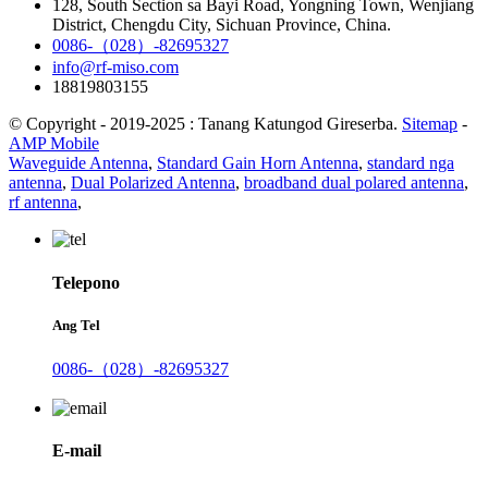
128, South Section sa Bayi Road, Yongning Town, Wenjiang
District, Chengdu City, Sichuan Province, China.
0086-（028）-82695327
info@rf-miso.com
18819803155
© Copyright - 2019-2025 : Tanang Katungod Gireserba.
Sitemap
-
AMP Mobile
Waveguide Antenna
,
Standard Gain Horn Antenna
,
standard nga
antenna
,
Dual Polarized Antenna
,
broadband dual polared antenna
,
rf antenna
,
Telepono
Ang Tel
0086-（028）-82695327
E-mail