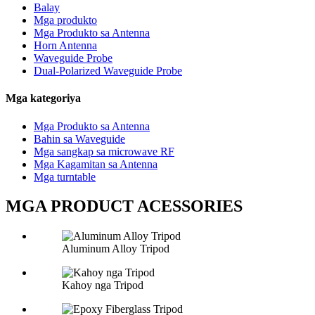
Balay
Mga produkto
Mga Produkto sa Antenna
Horn Antenna
Waveguide Probe
Dual-Polarized Waveguide Probe
Mga kategoriya
Mga Produkto sa Antenna
Bahin sa Waveguide
Mga sangkap sa microwave RF
Mga Kagamitan sa Antenna
Mga turntable
MGA PRODUCT ACESSORIES
Aluminum Alloy Tripod
Kahoy nga Tripod