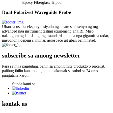
Epoxy Fiberglass Tripod
Dual-Polarized Waveguide Probe
Uban sa usa ka eksperyensiyado nga team sa disenyo ug mga
advanced nga instrument testing equipment, ang RF Miso
nakatigom og lain-laing mga standard antenna nga gigamit sa radar,
nasudnong depensa, militar, aerospace ug uban pang natad.
subscribe sa among newsletter
Para sa mga pangutana bahin sa among mga produkto o pricelist,
palihug ibilin kanamo ug kami makontak sa sulod sa 24 oras.
pangutana karon
Sunda kami sa
kontak
us