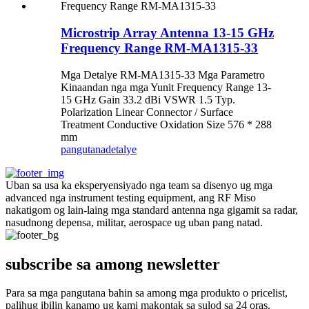
Microstrip Array Antenna 13-15 GHz
Frequency Range RM-MA1315-33
Mga Detalye RM-MA1315-33 Mga Parametro
Kinaandan nga mga Yunit Frequency Range 13-
15 GHz Gain 33.2 dBi VSWR 1.5 Typ.
Polarization Linear Connector / Surface
Treatment Conductive Oxidation Size 576 * 288
mm
pangutana
detalye
Uban sa usa ka eksperyensiyado nga team sa disenyo ug mga
advanced nga instrument testing equipment, ang RF Miso
nakatigom og lain-laing mga standard antenna nga gigamit sa radar,
nasudnong depensa, militar, aerospace ug uban pang natad.
subscribe sa among newsletter
Para sa mga pangutana bahin sa among mga produkto o pricelist,
palihug ibilin kanamo ug kami makontak sa sulod sa 24 oras.