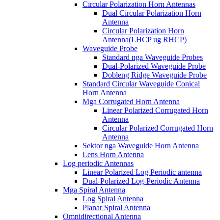
Circular Polarization Horn Antennas
Dual Circular Polarization Horn
Antenna
Circular Polarization Horn
Antenna(LHCP ug RHCP)
Waveguide Probe
Standard nga Waveguide Probes
Dual-Polarized Waveguide Probe
Dobleng Ridge Waveguide Probe
Standard Circular Waveguide Conical
Horn Antenna
Mga Corrugated Horn Antenna
Linear Polarized Corrugated Horn
Antenna
Circular Polarized Corrugated Horn
Antenna
Sektor nga Waveguide Horn Antenna
Lens Horn Antenna
Log periodic Antennas
Linear Polarized Log Periodic antenna
Dual-Polarized Log-Periodic Antenna
Mga Spiral Antenna
Log Spiral Antenna
Planar Spiral Antenna
Omnidirectional Antenna