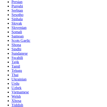
Persian
Punjabi
Serbian
Sesotho
Sinhala
Slovak
Slovenian
Somali
Samoan
Scots Gaelic
Shona
Sindhi
Sundanese
Swahili
Tajik
Tamil
Telugu
Thai
Ukrainian
Urdu
Uzbek
Vietnamese
Welsh
Xhosa
Yiddish