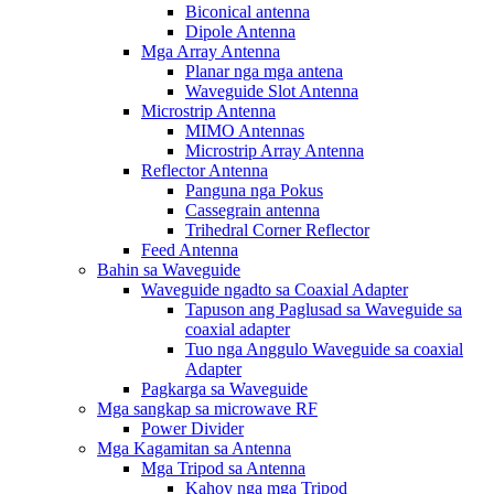
Biconical antenna
Dipole Antenna
Mga Array Antenna
Planar nga mga antena
Waveguide Slot Antenna
Microstrip Antenna
MIMO Antennas
Microstrip Array Antenna
Reflector Antenna
Panguna nga Pokus
Cassegrain antenna
Trihedral Corner Reflector
Feed Antenna
Bahin sa Waveguide
Waveguide ngadto sa Coaxial Adapter
Tapuson ang Paglusad sa Waveguide sa
coaxial adapter
Tuo nga Anggulo Waveguide sa coaxial
Adapter
Pagkarga sa Waveguide
Mga sangkap sa microwave RF
Power Divider
Mga Kagamitan sa Antenna
Mga Tripod sa Antenna
Kahoy nga mga Tripod