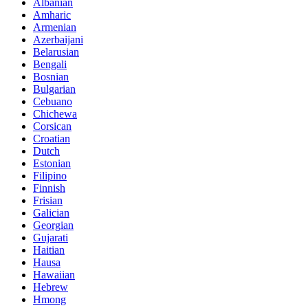
Albanian
Amharic
Armenian
Azerbaijani
Belarusian
Bengali
Bosnian
Bulgarian
Cebuano
Chichewa
Corsican
Croatian
Dutch
Estonian
Filipino
Finnish
Frisian
Galician
Georgian
Gujarati
Haitian
Hausa
Hawaiian
Hebrew
Hmong