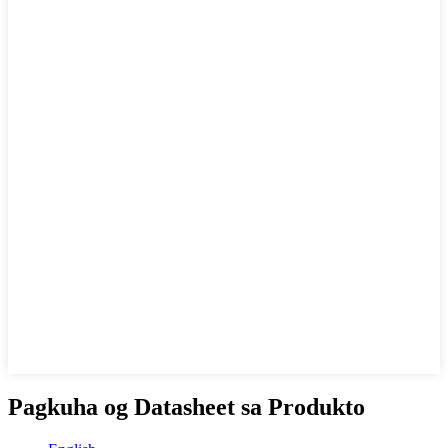
Pagkuha og Datasheet sa Produkto